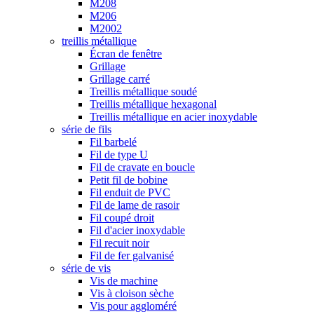
M208
M206
M2002
treillis métallique
Écran de fenêtre
Grillage
Grillage carré
Treillis métallique soudé
Treillis métallique hexagonal
Treillis métallique en acier inoxydable
série de fils
Fil barbelé
Fil de type U
Fil de cravate en boucle
Petit fil de bobine
Fil enduit de PVC
Fil de lame de rasoir
Fil coupé droit
Fil d'acier inoxydable
Fil recuit noir
Fil de fer galvanisé
série de vis
Vis de machine
Vis à cloison sèche
Vis pour aggloméré