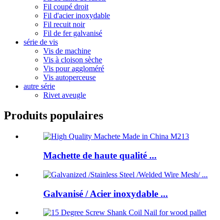
Fil coupé droit
Fil d'acier inoxydable
Fil recuit noir
Fil de fer galvanisé
série de vis
Vis de machine
Vis à cloison sèche
Vis pour aggloméré
Vis autoperceuse
autre série
Rivet aveugle
Produits populaires
Machette de haute qualité ...
Galvanisé / Acier inoxydable ...