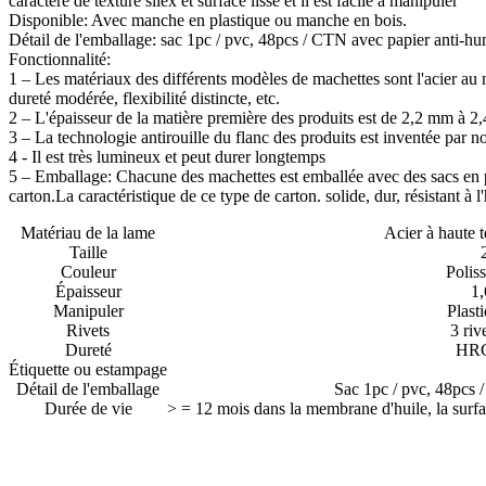
caractère de texture silex et surface lisse et il est facile à manipuler
Disponible: Avec manche en plastique ou manche en bois.
Détail de l'emballage: sac 1pc / pvc, 48pcs / CTN avec papier anti-hu
Fonctionnalité:
1 – Les matériaux des différents modèles de machettes sont l'acier au
dureté modérée, flexibilité distincte, etc.
2 – L'épaisseur de la matière première des produits est de 2,2 mm à 2,
3 – La technologie antirouille du flanc des produits est inventée par n
4 - Il est très lumineux et peut durer longtemps
5 – Emballage: Chacune des machettes est emballée avec des sacs en pl
carton.La caractéristique de ce type de carton. solide, dur, résistant à l
Matériau de la lame
Acier à haute
Taille
Couleur
Poliss
Épaisseur
1,
Manipuler
Plast
Rivets
3 riv
Dureté
HRC
Étiquette ou estampage
Détail de l'emballage
Sac 1pc / pvc, 48pcs 
Durée de vie
> = 12 mois dans la membrane d'huile, la surfa