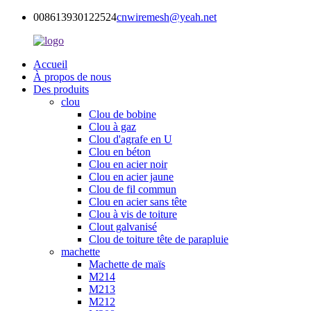
008613930122524
cnwiremesh@yeah.net
Accueil
À propos de nous
Des produits
clou
Clou de bobine
Clou à gaz
Clou d'agrafe en U
Clou en béton
Clou en acier noir
Clou en acier jaune
Clou de fil commun
Clou en acier sans tête
Clou à vis de toiture
Clout galvanisé
Clou de toiture tête de parapluie
machette
Machette de maïs
M214
M213
M212