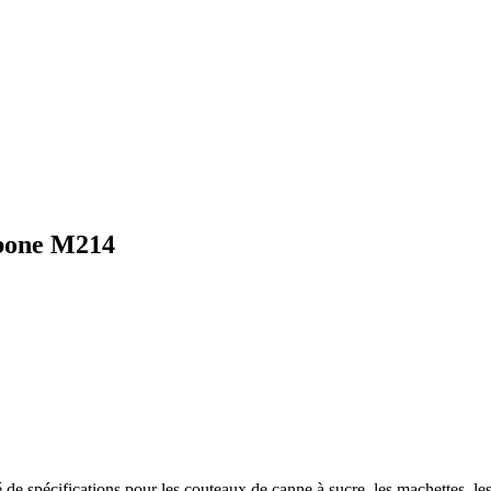
rbone M214
té de spécifications pour les couteaux de canne à sucre, les machettes, 