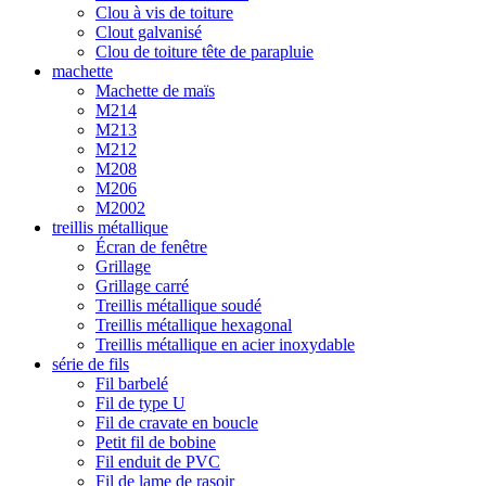
Clou à vis de toiture
Clout galvanisé
Clou de toiture tête de parapluie
machette
Machette de maïs
M214
M213
M212
M208
M206
M2002
treillis métallique
Écran de fenêtre
Grillage
Grillage carré
Treillis métallique soudé
Treillis métallique hexagonal
Treillis métallique en acier inoxydable
série de fils
Fil barbelé
Fil de type U
Fil de cravate en boucle
Petit fil de bobine
Fil enduit de PVC
Fil de lame de rasoir