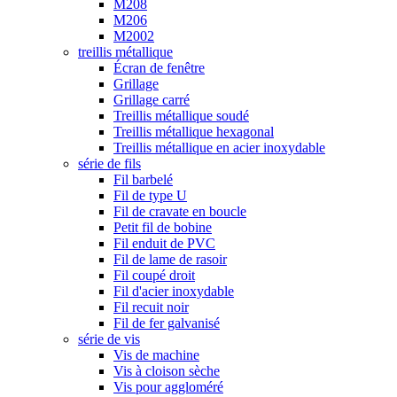
M208
M206
M2002
treillis métallique
Écran de fenêtre
Grillage
Grillage carré
Treillis métallique soudé
Treillis métallique hexagonal
Treillis métallique en acier inoxydable
série de fils
Fil barbelé
Fil de type U
Fil de cravate en boucle
Petit fil de bobine
Fil enduit de PVC
Fil de lame de rasoir
Fil coupé droit
Fil d'acier inoxydable
Fil recuit noir
Fil de fer galvanisé
série de vis
Vis de machine
Vis à cloison sèche
Vis pour aggloméré