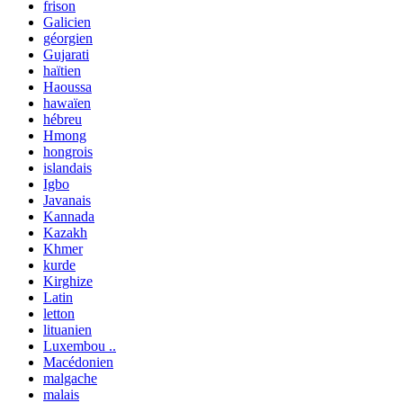
frison
Galicien
géorgien
Gujarati
haïtien
Haoussa
hawaïen
hébreu
Hmong
hongrois
islandais
Igbo
Javanais
Kannada
Kazakh
Khmer
kurde
Kirghize
Latin
letton
lituanien
Luxembou ..
Macédonien
malgache
malais