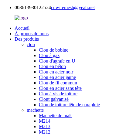
008613930122524
cnwiremesh@yeah.net
Accueil
À propos de nous
Des produits
clou
Clou de bobine
Clou à gaz
Clou d'agrafe en U
Clou en béton
Clou en acier noir
Clou en acier jaune
Clou de fil commun
Clou en acier sans tête
Clou à vis de toiture
Clout galvanisé
Clou de toiture tête de parapluie
machette
Machette de maïs
M214
M213
M212