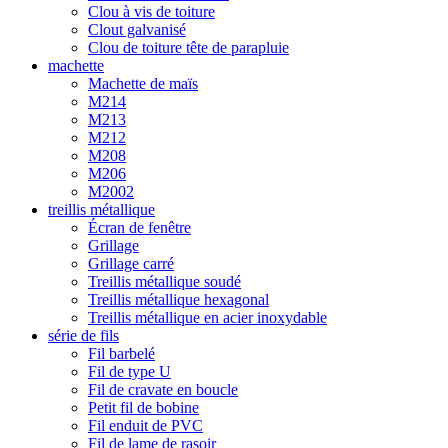
Clou à vis de toiture
Clout galvanisé
Clou de toiture tête de parapluie
machette
Machette de maïs
M214
M213
M212
M208
M206
M2002
treillis métallique
Écran de fenêtre
Grillage
Grillage carré
Treillis métallique soudé
Treillis métallique hexagonal
Treillis métallique en acier inoxydable
série de fils
Fil barbelé
Fil de type U
Fil de cravate en boucle
Petit fil de bobine
Fil enduit de PVC
Fil de lame de rasoir