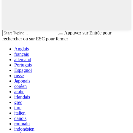
Appuyez sur Entrée pour
rechercher ou sur ESC pour fermer
Anglais
français
allemand
Portugais
Espagnol
russe
Japonais
coréen
arabe
irlandais
grec
turc
italien
danois
roumain
indonésien