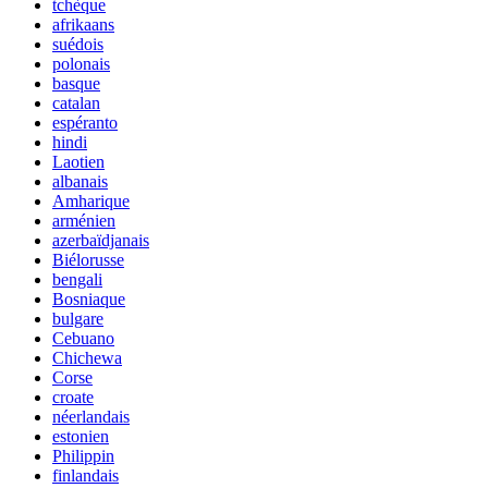
tchèque
afrikaans
suédois
polonais
basque
catalan
espéranto
hindi
Laotien
albanais
Amharique
arménien
azerbaïdjanais
Biélorusse
bengali
Bosniaque
bulgare
Cebuano
Chichewa
Corse
croate
néerlandais
estonien
Philippin
finlandais