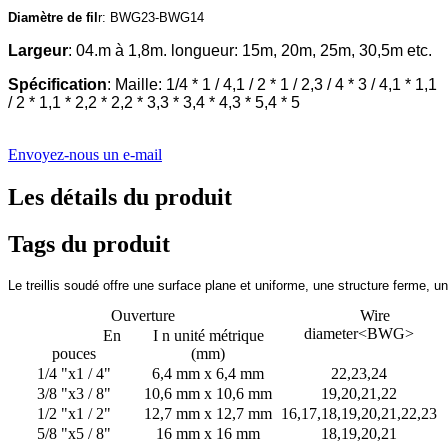
Diamètre de fil
r: BWG23-BWG14
Largeur
: 04.m à 1,8m. longueur: 15m, 20m, 25m, 30,5m etc.
Spécification
: Maille: 1/4 * 1 / 4,1 / 2 * 1 / 2,3 / 4 * 3 / 4,1 * 1,1
/ 2 * 1,1 * 2,2 * 2,2 * 3,3 * 3,4 * 4,3 * 5,4 * 5
Envoyez-nous un e-mail
Les détails du produit
Tags du produit
Le treillis soudé offre une surface plane et uniforme, une structure ferme, une
Ouverture
Wire
diameter<BWG>
En
I n unité métrique
pouces
(mm)
1/4 "x1 / 4"
6,4 mm x 6,4 mm
22,23,24
3/8 "x3 / 8"
10,6 mm x 10,6 mm
19,20,21,22
1/2 "x1 / 2"
12,7 mm x 12,7 mm
16,17,18,19,20,21,22,23
5/8 "x5 / 8"
16 mm x 16 mm
18,19,20,21