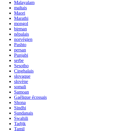
Malayalam
maltais
Maori
Marathi
mongol
birman
népalais
norvégien
Pashto
persan
Punjabi
serbe
Sesotho
Cinghalais
slovaque
slovène
somali
Samoan
Gaélique écossais
Shona
Sindhi
Sundanais
Swahili
Tadjik
Tamil