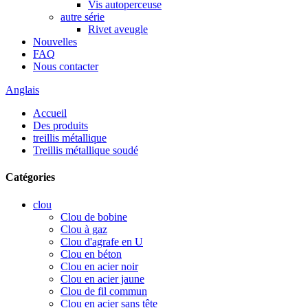
Vis autoperceuse
autre série
Rivet aveugle
Nouvelles
FAQ
Nous contacter
Anglais
Accueil
Des produits
treillis métallique
Treillis métallique soudé
Catégories
clou
Clou de bobine
Clou à gaz
Clou d'agrafe en U
Clou en béton
Clou en acier noir
Clou en acier jaune
Clou de fil commun
Clou en acier sans tête