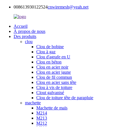
008613930122524
cnwiremesh@yeah.net
Accueil
À propos de nous
Des produits
clou
Clou de bobine
Clou à gaz
Clou d'agrafe en U
Clou en béton
Clou en acier noir
Clou en acier jaune
Clou de fil commun
Clou en acier sans tête
Clou à vis de toiture
Clout galvanisé
Clou de toiture tête de parapluie
machette
Machette de maïs
M214
M213
M212