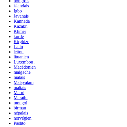
hongrois
islandais
Igbo
Javanais
Kannada
Kazakh
Khmer
kurde
Kirghize
Latin
letton
lituanien
Luxembou ..
Macédonien
malgache
malais
Malayalam
maltais
Maori
Marathi
mongol
birman
népalais
norvégien
Pashto