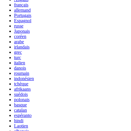
français
allemand
Portugais
Espagnol
russe
Japonais
coréen
arabe
irlandais
grec
turc
italien
danois
roumain
indonésien
tchèque
afrikaans
suédois
polonais
basque
catalan
espéranto
hindi
Laotien