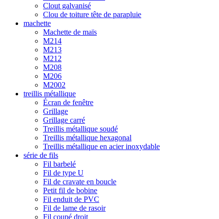
Clout galvanisé
Clou de toiture tête de parapluie
machette
Machette de maïs
M214
M213
M212
M208
M206
M2002
treillis métallique
Écran de fenêtre
Grillage
Grillage carré
Treillis métallique soudé
Treillis métallique hexagonal
Treillis métallique en acier inoxydable
série de fils
Fil barbelé
Fil de type U
Fil de cravate en boucle
Petit fil de bobine
Fil enduit de PVC
Fil de lame de rasoir
Fil coupé droit