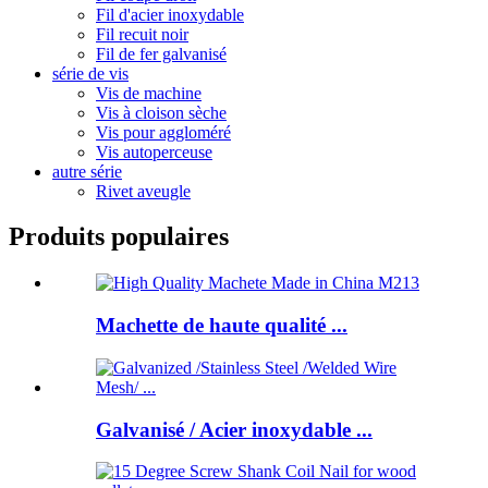
Fil d'acier inoxydable
Fil recuit noir
Fil de fer galvanisé
série de vis
Vis de machine
Vis à cloison sèche
Vis pour aggloméré
Vis autoperceuse
autre série
Rivet aveugle
Produits populaires
Machette de haute qualité ...
Galvanisé / Acier inoxydable ...