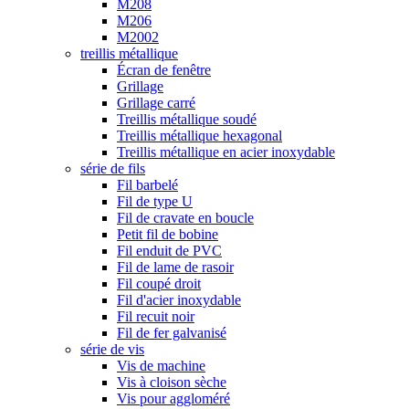
M208
M206
M2002
treillis métallique
Écran de fenêtre
Grillage
Grillage carré
Treillis métallique soudé
Treillis métallique hexagonal
Treillis métallique en acier inoxydable
série de fils
Fil barbelé
Fil de type U
Fil de cravate en boucle
Petit fil de bobine
Fil enduit de PVC
Fil de lame de rasoir
Fil coupé droit
Fil d'acier inoxydable
Fil recuit noir
Fil de fer galvanisé
série de vis
Vis de machine
Vis à cloison sèche
Vis pour aggloméré