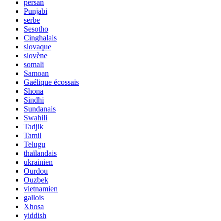
persan
Punjabi
serbe
Sesotho
Cinghalais
slovaque
slovène
somali
Samoan
Gaélique écossais
Shona
Sindhi
Sundanais
Swahili
Tadjik
Tamil
Telugu
thaïlandais
ukrainien
Ourdou
Ouzbek
vietnamien
gallois
Xhosa
yiddish