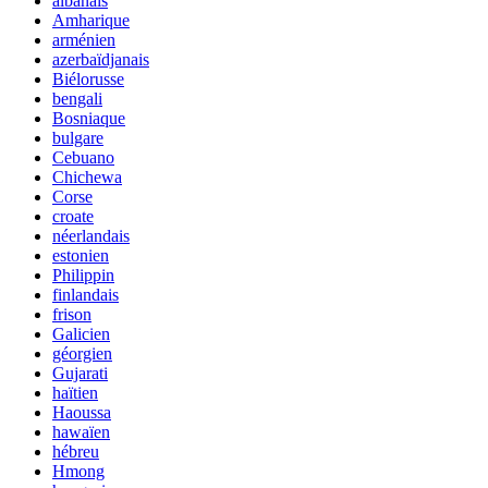
albanais
Amharique
arménien
azerbaïdjanais
Biélorusse
bengali
Bosniaque
bulgare
Cebuano
Chichewa
Corse
croate
néerlandais
estonien
Philippin
finlandais
frison
Galicien
géorgien
Gujarati
haïtien
Haoussa
hawaïen
hébreu
Hmong