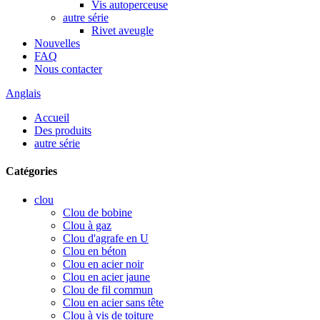
Vis autoperceuse
autre série
Rivet aveugle
Nouvelles
FAQ
Nous contacter
Anglais
Accueil
Des produits
autre série
Catégories
clou
Clou de bobine
Clou à gaz
Clou d'agrafe en U
Clou en béton
Clou en acier noir
Clou en acier jaune
Clou de fil commun
Clou en acier sans tête
Clou à vis de toiture