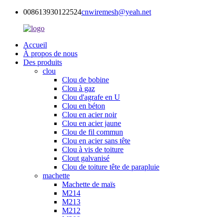
008613930122524
cnwiremesh@yeah.net
Accueil
À propos de nous
Des produits
clou
Clou de bobine
Clou à gaz
Clou d'agrafe en U
Clou en béton
Clou en acier noir
Clou en acier jaune
Clou de fil commun
Clou en acier sans tête
Clou à vis de toiture
Clout galvanisé
Clou de toiture tête de parapluie
machette
Machette de maïs
M214
M213
M212