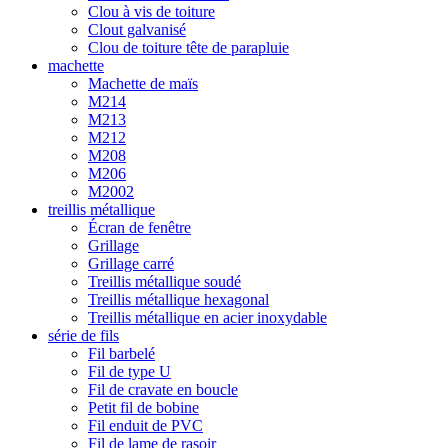
Clou à vis de toiture
Clout galvanisé
Clou de toiture tête de parapluie
machette
Machette de maïs
M214
M213
M212
M208
M206
M2002
treillis métallique
Écran de fenêtre
Grillage
Grillage carré
Treillis métallique soudé
Treillis métallique hexagonal
Treillis métallique en acier inoxydable
série de fils
Fil barbelé
Fil de type U
Fil de cravate en boucle
Petit fil de bobine
Fil enduit de PVC
Fil de lame de rasoir