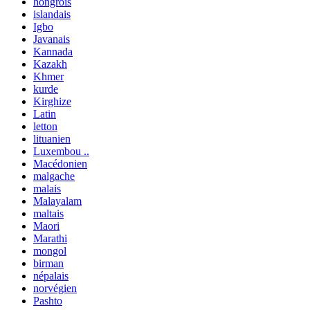
hongrois
islandais
Igbo
Javanais
Kannada
Kazakh
Khmer
kurde
Kirghize
Latin
letton
lituanien
Luxembou ..
Macédonien
malgache
malais
Malayalam
maltais
Maori
Marathi
mongol
birman
népalais
norvégien
Pashto