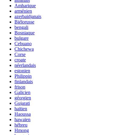
albanais
Amharique
arménien
azerbaïdjanais
Biélorusse
bengali
Bosniaque
bulgare
Cebuano
Chichewa
Corse
croate
néerlandais
estonien
Philippin
finlandais
frison
Galicien
géorgien
Gujarati
haïtien
Haoussa
hawaïen
hébreu
Hmong