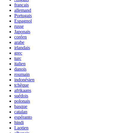
français
allemand
Portugais
Espagnol
russe
Japonais
coréen
arabe
irlandais
grec
turc
italien
danois
roumain
indonésien
tchèque
afrikaans
suédois
polonais
basque
catalan
espéranto
hindi
Laotien