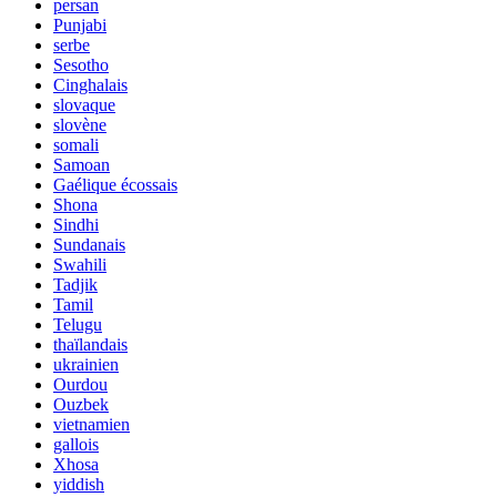
persan
Punjabi
serbe
Sesotho
Cinghalais
slovaque
slovène
somali
Samoan
Gaélique écossais
Shona
Sindhi
Sundanais
Swahili
Tadjik
Tamil
Telugu
thaïlandais
ukrainien
Ourdou
Ouzbek
vietnamien
gallois
Xhosa
yiddish