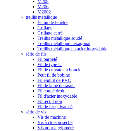
M208
M206
M2002
treillis métallique
Écran de fenêtre
Grillage
Grillage carré
Treillis métallique soudé
Treillis métallique hexagonal
Treillis métallique en acier inoxydable
série de fils
Fil barbelé
Fil de type U
Fil de cravate en boucle
Petit fil de bobine
Fil enduit de PVC
Fil de lame de rasoir
Fil coupé droit
Fil d'acier inoxydable
Fil recuit noir
Fil de fer galvanisé
série de vis
Vis de machine
Vis à cloison sèche
Vis pour aggloméré