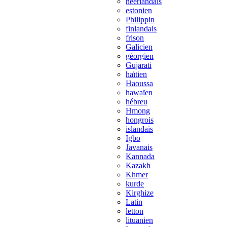
néerlandais
estonien
Philippin
finlandais
frison
Galicien
géorgien
Gujarati
haïtien
Haoussa
hawaïen
hébreu
Hmong
hongrois
islandais
Igbo
Javanais
Kannada
Kazakh
Khmer
kurde
Kirghize
Latin
letton
lituanien