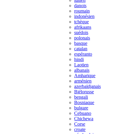
italien
danois
roumain
indonésien
tchèque
afrikaans
suédois
polonais
basque
catalan
espéranto
hindi
Laotien
albanais
Amharique
arménien
azerbaïdjanais
Biélorusse
bengali
Bosniaque
bulgare
Cebuano
Chichewa
Corse
croate