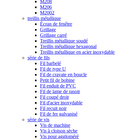
M208
M206
M2002
treillis métallique
Écran de fenêtre
Grillage
Grillage carré
Treillis métallique soudé
Treillis métallique hexagonal
Treillis métallique en acier inoxydable
série de fils
Fil barbelé
Fil de type U
Fil de cravate en boucle
Petit fil de bobine
Fil enduit de PVC
Fil de lame de rasoir
Fil coupé droit
Fil d'acier inoxydable
Fil recuit noir
Fil de fer galvanisé
série de vis
Vis de machine
Vis à cloison sèche
Vis pour aggloméré