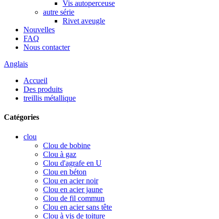
Vis autoperceuse
autre série
Rivet aveugle
Nouvelles
FAQ
Nous contacter
Anglais
Accueil
Des produits
treillis métallique
Catégories
clou
Clou de bobine
Clou à gaz
Clou d'agrafe en U
Clou en béton
Clou en acier noir
Clou en acier jaune
Clou de fil commun
Clou en acier sans tête
Clou à vis de toiture