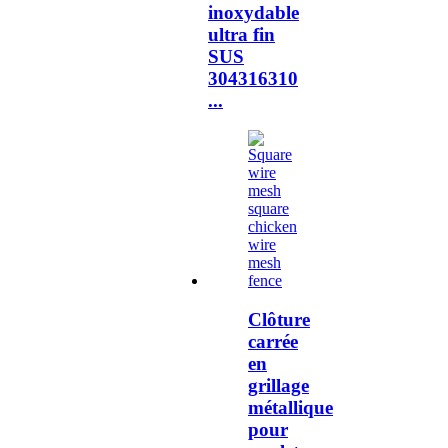
inoxydable
ultra fin
SUS
304316310
...
Clôture
carrée
en
grillage
métallique
pour