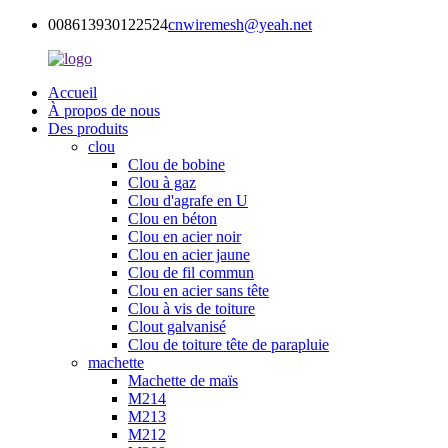
008613930122524
cnwiremesh@yeah.net
Accueil
À propos de nous
Des produits
clou
Clou de bobine
Clou à gaz
Clou d'agrafe en U
Clou en béton
Clou en acier noir
Clou en acier jaune
Clou de fil commun
Clou en acier sans tête
Clou à vis de toiture
Clout galvanisé
Clou de toiture tête de parapluie
machette
Machette de maïs
M214
M213
M212