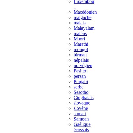
Luxembou
..
Macédonien
malgache
malais
Malayalam
maltais
Maori
Marathi
mongol
birman
népalais
norvégien
Pashto
persan
Punjabi
serbe
Sesotho
Cinghalais
slovaque
slovène
somali
Samoan
Gaélique
écossais