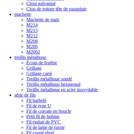
Clout galvanisé
Clou de toiture tête de parapluie
machette
Machette de maïs
M214
M213
M212
M208
M206
M2002
treillis métallique
Écran de fenêtre
Grillage
Grillage carré
Treillis métallique soudé
Treillis métallique hexagonal
Treillis métallique en acier inoxydable
série de fils
Fil barbelé
Fil de type U
Fil de cravate en boucle
Petit fil de bobine
Fil enduit de PVC
Fil de lame de rasoir
Fil coupé droit