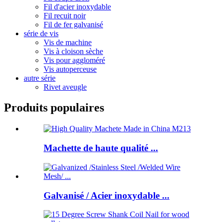
Fil d'acier inoxydable
Fil recuit noir
Fil de fer galvanisé
série de vis
Vis de machine
Vis à cloison sèche
Vis pour aggloméré
Vis autoperceuse
autre série
Rivet aveugle
Produits populaires
Machette de haute qualité ...
Galvanisé / Acier inoxydable ...