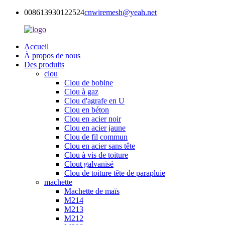
008613930122524
cnwiremesh@yeah.net
Accueil
À propos de nous
Des produits
clou
Clou de bobine
Clou à gaz
Clou d'agrafe en U
Clou en béton
Clou en acier noir
Clou en acier jaune
Clou de fil commun
Clou en acier sans tête
Clou à vis de toiture
Clout galvanisé
Clou de toiture tête de parapluie
machette
Machette de maïs
M214
M213
M212