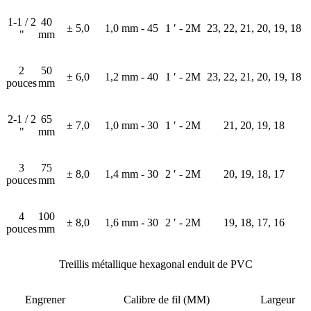
1-1 / 2
40
± 5,0
1,0 mm - 45
1 ′ - 2M
23, 22, 21, 20, 19, 18
"
mm
2
50
± 6,0
1,2 mm - 40
1 ′ - 2M
23, 22, 21, 20, 19, 18
pouces
mm
2-1 / 2
65
± 7,0
1,0 mm - 30
1 ′ - 2M
21, 20, 19, 18
"
mm
3
75
± 8,0
1,4 mm - 30
2 ′ - 2M
20, 19, 18, 17
pouces
mm
4
100
± 8,0
1,6 mm - 30
2 ′ - 2M
19, 18, 17, 16
pouces
mm
Treillis métallique hexagonal enduit de PVC
Engrener
Calibre de fil (MM)
Largeur