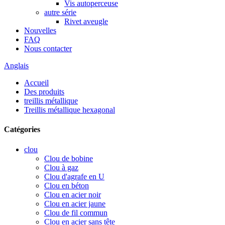
Vis autoperceuse
autre série
Rivet aveugle
Nouvelles
FAQ
Nous contacter
Anglais
Accueil
Des produits
treillis métallique
Treillis métallique hexagonal
Catégories
clou
Clou de bobine
Clou à gaz
Clou d'agrafe en U
Clou en béton
Clou en acier noir
Clou en acier jaune
Clou de fil commun
Clou en acier sans tête