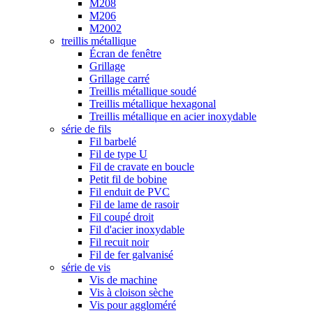
M208
M206
M2002
treillis métallique
Écran de fenêtre
Grillage
Grillage carré
Treillis métallique soudé
Treillis métallique hexagonal
Treillis métallique en acier inoxydable
série de fils
Fil barbelé
Fil de type U
Fil de cravate en boucle
Petit fil de bobine
Fil enduit de PVC
Fil de lame de rasoir
Fil coupé droit
Fil d'acier inoxydable
Fil recuit noir
Fil de fer galvanisé
série de vis
Vis de machine
Vis à cloison sèche
Vis pour aggloméré