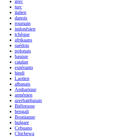
grec
turc
italien
danois
roumain
indonésien
tchèque
afrikaans
suédois
polonais
basque
catalan
espéranto
hindi
Laotien
albanais
Amharique
arménien
azerbaïdjanais
Biélorusse
bengali
Bosniaque
bulgare
Cebuano
Chichewa