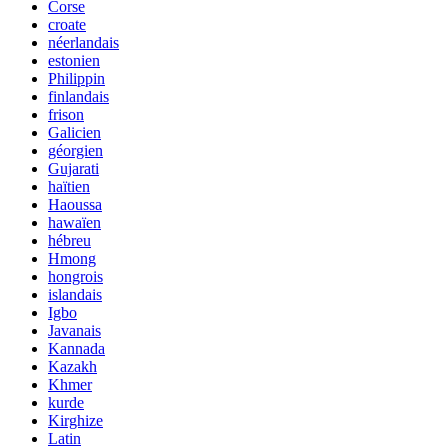
Corse
croate
néerlandais
estonien
Philippin
finlandais
frison
Galicien
géorgien
Gujarati
haïtien
Haoussa
hawaïen
hébreu
Hmong
hongrois
islandais
Igbo
Javanais
Kannada
Kazakh
Khmer
kurde
Kirghize
Latin