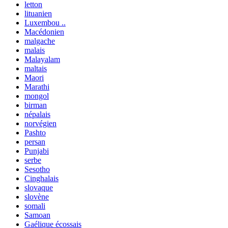
letton
lituanien
Luxembou ..
Macédonien
malgache
malais
Malayalam
maltais
Maori
Marathi
mongol
birman
népalais
norvégien
Pashto
persan
Punjabi
serbe
Sesotho
Cinghalais
slovaque
slovène
somali
Samoan
Gaélique écossais