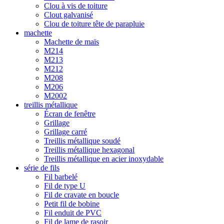
Clou à vis de toiture
Clout galvanisé
Clou de toiture tête de parapluie
machette
Machette de maïs
M214
M213
M212
M208
M206
M2002
treillis métallique
Écran de fenêtre
Grillage
Grillage carré
Treillis métallique soudé
Treillis métallique hexagonal
Treillis métallique en acier inoxydable
série de fils
Fil barbelé
Fil de type U
Fil de cravate en boucle
Petit fil de bobine
Fil enduit de PVC
Fil de lame de rasoir