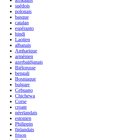
afrikaans
suédois
polonais
basque
catalan
espéranto
hindi
Laotien
albanais
Amharique
arménien
azerbaïdjanais
Biélorusse
bengali
Bosniaque
bulgare
Cebuano
Chichewa
Corse
croate
néerlandais
estonien
Philippin
finlandais
frison