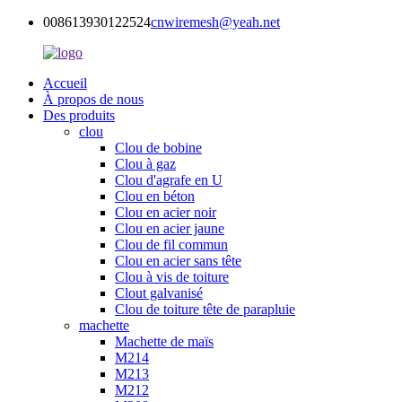
008613930122524
cnwiremesh@yeah.net
Accueil
À propos de nous
Des produits
clou
Clou de bobine
Clou à gaz
Clou d'agrafe en U
Clou en béton
Clou en acier noir
Clou en acier jaune
Clou de fil commun
Clou en acier sans tête
Clou à vis de toiture
Clout galvanisé
Clou de toiture tête de parapluie
machette
Machette de maïs
M214
M213
M212