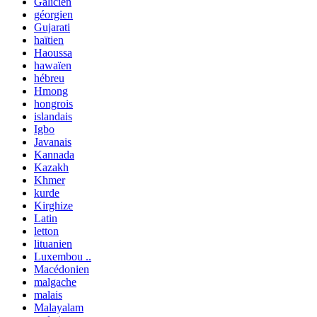
Galicien
géorgien
Gujarati
haïtien
Haoussa
hawaïen
hébreu
Hmong
hongrois
islandais
Igbo
Javanais
Kannada
Kazakh
Khmer
kurde
Kirghize
Latin
letton
lituanien
Luxembou ..
Macédonien
malgache
malais
Malayalam