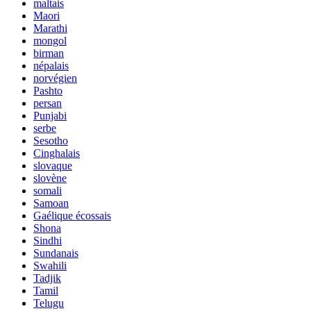
maltais
Maori
Marathi
mongol
birman
népalais
norvégien
Pashto
persan
Punjabi
serbe
Sesotho
Cinghalais
slovaque
slovène
somali
Samoan
Gaélique écossais
Shona
Sindhi
Sundanais
Swahili
Tadjik
Tamil
Telugu