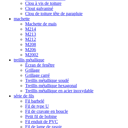
Clou à vis de toiture
Clout galvanisé
Clou de toiture tête de parapluie
machette
Machette de maïs
M214
M213
M212
M208
M206
M2002
treillis métallique
Écran de fenêtre
Grillage
Grillage carré
Treillis métallique soudé
Treillis métallique hexagonal
Treillis métallique en acier inoxydable
série de fils
Fil barbelé
Fil de type U
Fil de cravate en boucle
Petit fil de bobine
Fil enduit de PVC
Fil de lame de rasoir