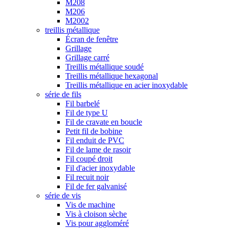
M208
M206
M2002
treillis métallique
Écran de fenêtre
Grillage
Grillage carré
Treillis métallique soudé
Treillis métallique hexagonal
Treillis métallique en acier inoxydable
série de fils
Fil barbelé
Fil de type U
Fil de cravate en boucle
Petit fil de bobine
Fil enduit de PVC
Fil de lame de rasoir
Fil coupé droit
Fil d'acier inoxydable
Fil recuit noir
Fil de fer galvanisé
série de vis
Vis de machine
Vis à cloison sèche
Vis pour aggloméré