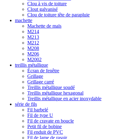
Clou à vis de toiture
Clout galvanisé
Clou de toiture tête de parapluie
machette
Machette de maïs
M214
M213
M212
M208
M206
M2002
treillis métallique
Écran de fenêtre
Grillage
Grillage carré
Treillis métallique soudé
Treillis métallique hexagonal
Treillis métallique en acier inoxydable
série de fils
Fil barbelé
Fil de type U
Fil de cravate en boucle
Petit fil de bobine
Fil enduit de PVC
Fil de lame de rasoir