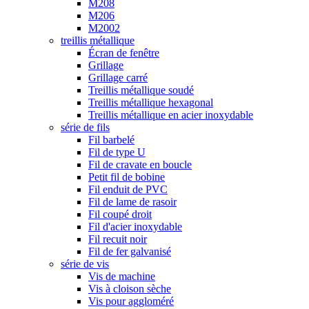
M208
M206
M2002
treillis métallique
Écran de fenêtre
Grillage
Grillage carré
Treillis métallique soudé
Treillis métallique hexagonal
Treillis métallique en acier inoxydable
série de fils
Fil barbelé
Fil de type U
Fil de cravate en boucle
Petit fil de bobine
Fil enduit de PVC
Fil de lame de rasoir
Fil coupé droit
Fil d'acier inoxydable
Fil recuit noir
Fil de fer galvanisé
série de vis
Vis de machine
Vis à cloison sèche
Vis pour aggloméré