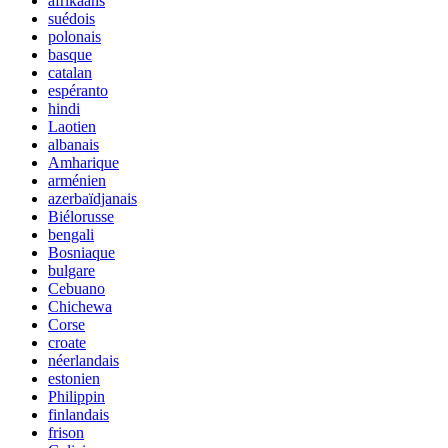
afrikaans
suédois
polonais
basque
catalan
espéranto
hindi
Laotien
albanais
Amharique
arménien
azerbaïdjanais
Biélorusse
bengali
Bosniaque
bulgare
Cebuano
Chichewa
Corse
croate
néerlandais
estonien
Philippin
finlandais
frison