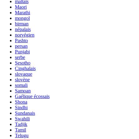
maltais
Maori
Marathi
mongol
birman
népalais
norvégien
Pashto
persan
Punjabi
serbe
Sesotho
Cinghalais
slovaque
slovène
somali
Samoan
Gaélique écossais
Shona
Sindhi
Sundanais
Swahili
Tadjik
Tamil
Telugu