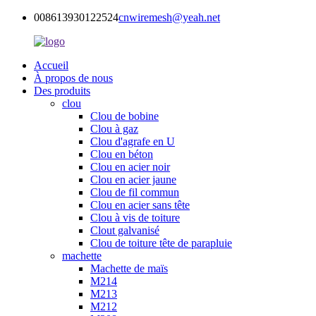
008613930122524
cnwiremesh@yeah.net
Accueil
À propos de nous
Des produits
clou
Clou de bobine
Clou à gaz
Clou d'agrafe en U
Clou en béton
Clou en acier noir
Clou en acier jaune
Clou de fil commun
Clou en acier sans tête
Clou à vis de toiture
Clout galvanisé
Clou de toiture tête de parapluie
machette
Machette de maïs
M214
M213
M212