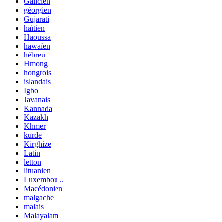
Galicien
géorgien
Gujarati
haïtien
Haoussa
hawaïen
hébreu
Hmong
hongrois
islandais
Igbo
Javanais
Kannada
Kazakh
Khmer
kurde
Kirghize
Latin
letton
lituanien
Luxembou ..
Macédonien
malgache
malais
Malayalam