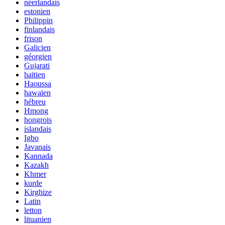
néerlandais
estonien
Philippin
finlandais
frison
Galicien
géorgien
Gujarati
haïtien
Haoussa
hawaïen
hébreu
Hmong
hongrois
islandais
Igbo
Javanais
Kannada
Kazakh
Khmer
kurde
Kirghize
Latin
letton
lituanien