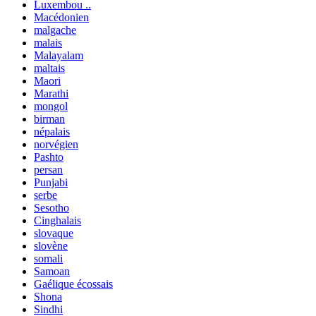
Luxembou ..
Macédonien
malgache
malais
Malayalam
maltais
Maori
Marathi
mongol
birman
népalais
norvégien
Pashto
persan
Punjabi
serbe
Sesotho
Cinghalais
slovaque
slovène
somali
Samoan
Gaélique écossais
Shona
Sindhi