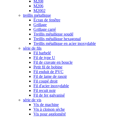
M208
M206
M2002
treillis métallique
Écran de fenêtre
Grillage
Grillage carré
Treillis métallique soudé
Treillis métallique hexagonal
Treillis métallique en acier inoxydable
série de fils
Fil barbelé
Fil de type U
Fil de cravate en boucle
Petit fil de bobine
Fil enduit de PVC
Fil de lame de rasoir
Fil coupé droit
Fil d'acier inoxydable
Fil recuit noir
Fil de fer galvanisé
série de vis
Vis de machine
Vis à cloison sèche
Vis pour aggloméré