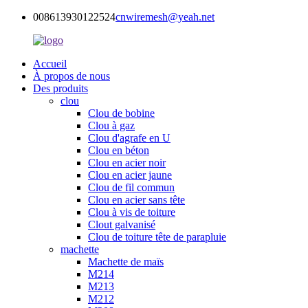
008613930122524
cnwiremesh@yeah.net
Accueil
À propos de nous
Des produits
clou
Clou de bobine
Clou à gaz
Clou d'agrafe en U
Clou en béton
Clou en acier noir
Clou en acier jaune
Clou de fil commun
Clou en acier sans tête
Clou à vis de toiture
Clout galvanisé
Clou de toiture tête de parapluie
machette
Machette de maïs
M214
M213
M212