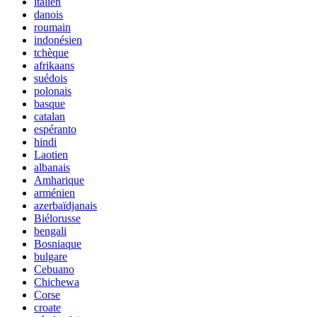
italien
danois
roumain
indonésien
tchèque
afrikaans
suédois
polonais
basque
catalan
espéranto
hindi
Laotien
albanais
Amharique
arménien
azerbaïdjanais
Biélorusse
bengali
Bosniaque
bulgare
Cebuano
Chichewa
Corse
croate