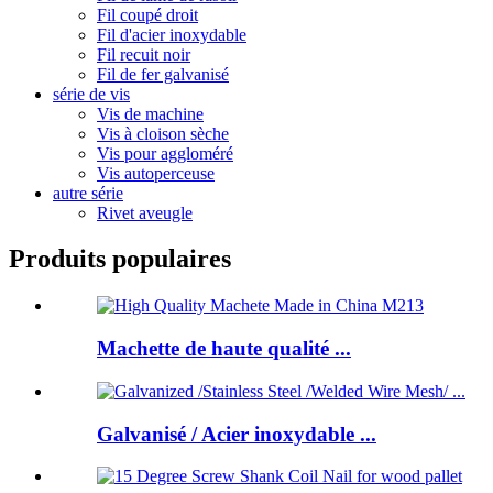
Fil coupé droit
Fil d'acier inoxydable
Fil recuit noir
Fil de fer galvanisé
série de vis
Vis de machine
Vis à cloison sèche
Vis pour aggloméré
Vis autoperceuse
autre série
Rivet aveugle
Produits populaires
Machette de haute qualité ...
Galvanisé / Acier inoxydable ...