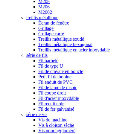
M208
M206
M2002
treillis métallique
Écran de fenêtre
Grillage
Grillage carré
Treillis métallique soudé
Treillis métallique hexagonal
Treillis métallique en acier inoxydable
série de fils
Fil barbelé
Fil de type U
Fil de cravate en boucle
Petit fil de bobine
Fil enduit de PVC
Fil de lame de rasoir
Fil coupé droit
Fil d'acier inoxydable
Fil recuit noir
Fil de fer galvanisé
série de vis
Vis de machine
Vis à cloison sèche
Vis pour aggloméré