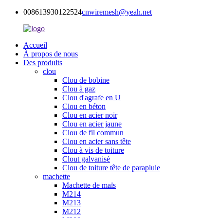
008613930122524
cnwiremesh@yeah.net
Accueil
À propos de nous
Des produits
clou
Clou de bobine
Clou à gaz
Clou d'agrafe en U
Clou en béton
Clou en acier noir
Clou en acier jaune
Clou de fil commun
Clou en acier sans tête
Clou à vis de toiture
Clout galvanisé
Clou de toiture tête de parapluie
machette
Machette de maïs
M214
M213
M212