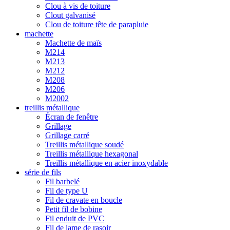
Clou à vis de toiture
Clout galvanisé
Clou de toiture tête de parapluie
machette
Machette de maïs
M214
M213
M212
M208
M206
M2002
treillis métallique
Écran de fenêtre
Grillage
Grillage carré
Treillis métallique soudé
Treillis métallique hexagonal
Treillis métallique en acier inoxydable
série de fils
Fil barbelé
Fil de type U
Fil de cravate en boucle
Petit fil de bobine
Fil enduit de PVC
Fil de lame de rasoir