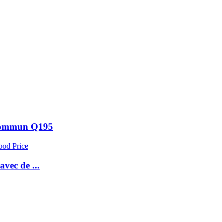
l commun Q195
vec de ...