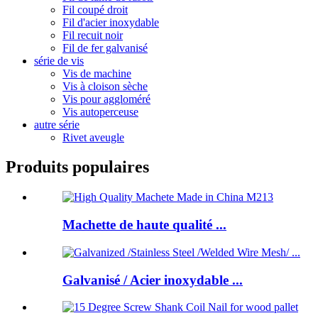
Fil coupé droit
Fil d'acier inoxydable
Fil recuit noir
Fil de fer galvanisé
série de vis
Vis de machine
Vis à cloison sèche
Vis pour aggloméré
Vis autoperceuse
autre série
Rivet aveugle
Produits populaires
Machette de haute qualité ...
Galvanisé / Acier inoxydable ...