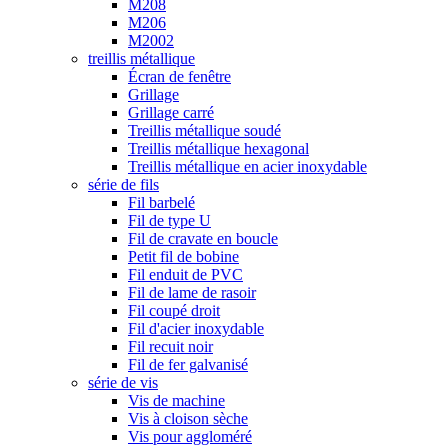
M208
M206
M2002
treillis métallique
Écran de fenêtre
Grillage
Grillage carré
Treillis métallique soudé
Treillis métallique hexagonal
Treillis métallique en acier inoxydable
série de fils
Fil barbelé
Fil de type U
Fil de cravate en boucle
Petit fil de bobine
Fil enduit de PVC
Fil de lame de rasoir
Fil coupé droit
Fil d'acier inoxydable
Fil recuit noir
Fil de fer galvanisé
série de vis
Vis de machine
Vis à cloison sèche
Vis pour aggloméré