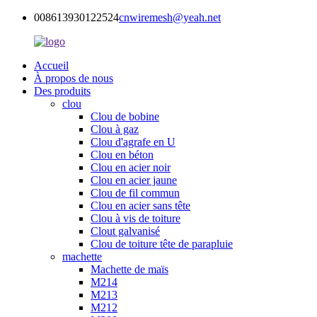
008613930122524
cnwiremesh@yeah.net
Accueil
À propos de nous
Des produits
clou
Clou de bobine
Clou à gaz
Clou d'agrafe en U
Clou en béton
Clou en acier noir
Clou en acier jaune
Clou de fil commun
Clou en acier sans tête
Clou à vis de toiture
Clout galvanisé
Clou de toiture tête de parapluie
machette
Machette de maïs
M214
M213
M212