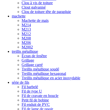
Clou à vis de toiture
Clout galvanisé
Clou de toiture tête de parapluie
machette
Machette de maïs
M214
M213
M212
M208
M206
M2002
treillis métallique
Écran de fenêtre
Grillage
Grillage carré
Treillis métallique soudé
Treillis métallique hexagonal
Treillis métallique en acier inoxydable
série de fils
Fil barbelé
Fil de type U
Fil de cravate en boucle
Petit fil de bobine
Fil enduit de PVC
Fil de lame de rasoir