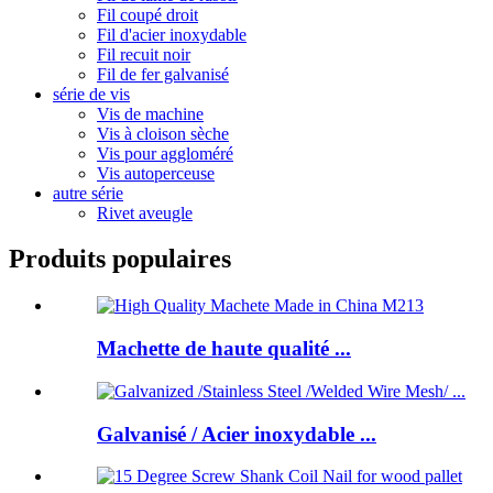
Fil coupé droit
Fil d'acier inoxydable
Fil recuit noir
Fil de fer galvanisé
série de vis
Vis de machine
Vis à cloison sèche
Vis pour aggloméré
Vis autoperceuse
autre série
Rivet aveugle
Produits populaires
Machette de haute qualité ...
Galvanisé / Acier inoxydable ...