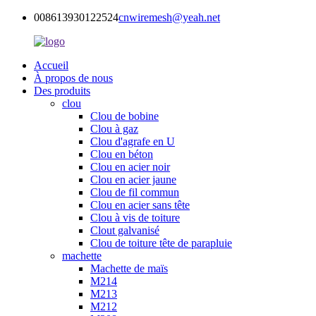
008613930122524
cnwiremesh@yeah.net
Accueil
À propos de nous
Des produits
clou
Clou de bobine
Clou à gaz
Clou d'agrafe en U
Clou en béton
Clou en acier noir
Clou en acier jaune
Clou de fil commun
Clou en acier sans tête
Clou à vis de toiture
Clout galvanisé
Clou de toiture tête de parapluie
machette
Machette de maïs
M214
M213
M212