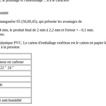
le polissage et l'assemblage .. Il a le caractère
midité
 manganèse 65 (50,60,45), qui présente les avantages de
4 mm, le produit final de 2 mm à 2,2 mm et l'erreur + - 0,1 mm.
ous.
astique PVC. Le carton d'emballage extérieur est le carton en papier k
 à la pression
neur en carbone
 22 ″ 24 ″
le
 anti-humidité