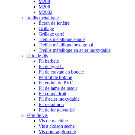
M208
M206
M2002
treillis métallique
Écran de fenêtre
Grillage
Grillage carré
Treillis métallique soudé
Treillis métallique hexagonal
Treillis métallique en acier inoxydable
série de fils
Fil barbelé
Fil de type U
Fil de cravate en boucle
Petit fil de bobine
Fil enduit de PVC
Fil de lame de rasoir
Fil coupé droit
Fil d'acier inoxydable
Fil recuit noir
Fil de fer galvanisé
série de vis
Vis de machine
Vis à cloison sèche
Vis pour aggloméré