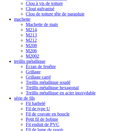
Clou à vis de toiture
Clout galvanisé
Clou de toiture tête de parapluie
machette
Machette de maïs
M214
M213
M212
M208
M206
M2002
treillis métallique
Écran de fenêtre
Grillage
Grillage carré
Treillis métallique soudé
Treillis métallique hexagonal
Treillis métallique en acier inoxydable
série de fils
Fil barbelé
Fil de type U
Fil de cravate en boucle
Petit fil de bobine
Fil enduit de PVC
Fil de lame de rasoir