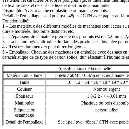
Traitement et caractère: A subi le poinçonnage, le traitement thermique, 
de texture silex et de surface lisse et il est facile à manipuler
Disponible: Avec manche en plastique ou manche en bois.
Détail de l'emballage: sac 1pc / pvc, 48pcs / CTN avec papier anti-hu
Fonctionnalité:
1 – Les matériaux des différents modèles de machettes sont l'acier au
dureté modérée, flexibilité distincte, etc.
2 – L'épaisseur de la matière première des produits est de 2,2 mm à 2,
3 – La technologie antirouille du flanc des produits est inventée par n
4 - Il est très lumineux et peut durer longtemps
5 – Emballage: Chacune des machettes est emballée avec des sacs en pl
caractéristique de ce type de carton solide, dur, résistant à l'humidité et
Spécifications de la machette
Matériau de la lame
55Mn / 60Mn / 65Mn en acier à haute te
Taille
10 ″ 12 ″ 14 ″ 16 ″ 18 ″ 19 ″ 20 ″
Couleur
Noir ou argent
Épaisseur
1,8-2,2 / + - 0,01 mm
Manipuler
Plastique ou bois disponib
Étiquette ou
personnalisé
estampage
Détail de l'emballage
Sac 1pc / pvc, 48pcs / CTN avec papier